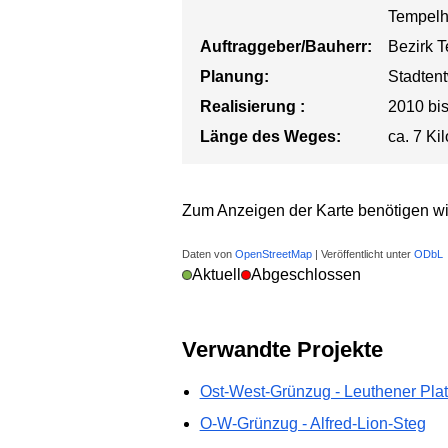
Tempelh
Auftraggeber/Bauherr:
Bezirk 
Planung:
Stadten
Realisierung :
2010 bi
Länge des Weges:
ca. 7 Ki
Zum Anzeigen der Karte benötigen wi
Daten von
OpenStreetMap
| Veröffentlicht unter
ODbL
Aktuell
Abgeschlossen
Verwandte Projekte
Ost-West-Grünzug - Leuthener Pla
O-W-Grünzug - Alfred-Lion-Steg