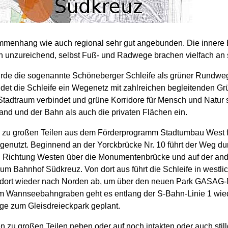
mmenhang wie auch regional sehr gut angebunden. Die innere 
 unzureichend, selbst Fuß- und Radwege brachen vielfach an 
urde die sogenannte Schöneberger Schleife als grüner Rundwe
t die Schleife ein Wegenetz mit zahlreichen begleitenden Grün
tadtraum verbindet und grüne Korridore für Mensch und Natur 
Hand und der Bahn als auch die privaten Flächen ein.
zu großen Teilen aus dem Förderprogramm Stadtumbau West fin
ge genutzt. Beginnend an der Yorckbrücke Nr. 10 führt der Weg 
n Richtung Westen über die Monumentenbrücke und auf der and
um Bahnhof Südkreuz. Von dort aus führt die Schleife in westli
t dort wieder nach Norden ab, um über den neuen Park GASAG
m Wannseebahngraben geht es entlang der S-Bahn-Linie 1 wiede
ge zum Gleisdreieckpark geplant.
n zu großen Teilen neben oder auf noch intakten oder auch sti