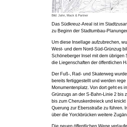
Bild: Jahn, Mack & Partner
Das Südkreuz-Areal ist im Stadtzusa
zu Beginn der Stadtumbau-Planungen
Um diese Insellage aufzubrechen, w
West- und dem Nord-Süd-Grünzug bilde
Schöneberger Insel mit dem übrigen S
die Liegenschaften der öffentlichen 
Der Fuß-, Rad- und Skaterweg wurde 
bereits fertiggestellt und werden re
Monumentenplatz. Von dort geht es i
Grünzugs an der S-Bahn-Linie 2 bis z
bis zum Cheruskerdreieck und knick
Querung zur Ebersstraße zu führen. I
über die Yorckbrücken weitere Zugän
Die neuen öffentlichen Wege verlaufe