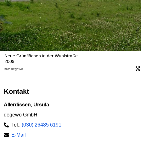
Neue Grünflächen in der Wuhlstraße
2009
Bild: degewo
Kontakt
Allerdissen, Ursula
degewo GmbH
Tel.:
(030) 26485 6191
E-Mail