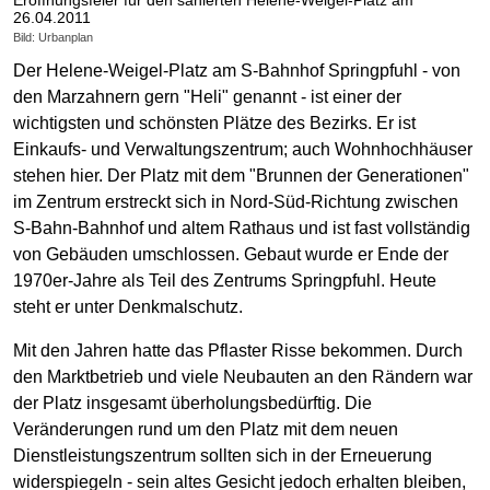
Eröffnungsfeier für den sanierten Helene-Weigel-Platz am
26.04.2011
Bild: Urbanplan
Der Helene-Weigel-Platz am S-Bahnhof Springpfuhl - von
den Marzahnern gern "Heli" genannt - ist einer der
wichtigsten und schönsten Plätze des Bezirks. Er ist
Einkaufs- und Verwaltungszentrum; auch Wohnhochhäuser
stehen hier. Der Platz mit dem "Brunnen der Generationen"
im Zentrum erstreckt sich in Nord-Süd-Richtung zwischen
S-Bahn-Bahnhof und altem Rathaus und ist fast vollständig
von Gebäuden umschlossen. Gebaut wurde er Ende der
1970er-Jahre als Teil des Zentrums Springpfuhl. Heute
steht er unter Denkmalschutz.
Mit den Jahren hatte das Pflaster Risse bekommen. Durch
den Marktbetrieb und viele Neubauten an den Rändern war
der Platz insgesamt überholungsbedürftig. Die
Veränderungen rund um den Platz mit dem neuen
Dienstleistungszentrum sollten sich in der Erneuerung
widerspiegeln - sein altes Gesicht jedoch erhalten bleiben,