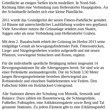
Grünfläche an einigen Stellen leicht modelliert. In Nord-Süd-
Richtung führt eine Verbindung zum Hellersdorfer Hauptgraben. An
der Schnittstelle befindet sich eine kleine Platzfläche.
2011 wurde das Grundgerüst der neuen Fitness-Parkfläche gestaltet.
14 Bäume mit unterschiedlicher Laubfärbung wurden neu gepflanzt.
Viele Anwohner nutzen die Grünanlage seitdem zum Skaten,
Joggen oder als neue Verbindung zum Hellersdorfer Graben.
Mit dem 2. Bauabschnitt erhielt der Grünzug im Herbst 2013 seine
endgültige Gestalt als bewegungsfördernder Park. Fitnessstrecken,
Liege- und Sitzgelegenheiten wurden aufgestellt und mit neuen
Pflanzen, vorwiegend Sträuchern und Rosen, ergänzt.
Für die individuelle sportliche Betätigung stehen insgesamt 14
Bewegungsstationen für alle Altersgruppen bereit. Sie sind wie an
einer Perlenkette aneinandergereiht. Die im Schnitt 3,50 Meter
langen Bewegungselemente bestehen überwiegend aus
Robinienholz und einzelnen Stahlelementen wie Federn. Den
Fallschutz bildet ein Holzhäcksel-Untergrund.
Alle Stationen dienen der Schulung von Motorik, Sensorik und
Balance. Dazu zählen ein Bausteineweg, die Schlangenlinie,
Fußteller, Fußstapfen, eine Adduktorengalerie sowie Berg und Tal
genannte Stationen. Zu jedem Element gibt es eine Erklärungstafel.